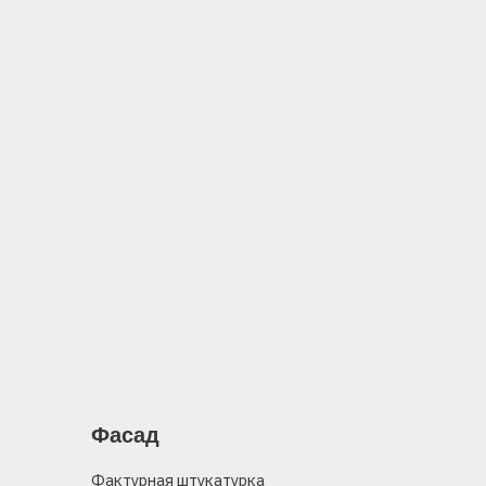
Фасад
Фактурная штукатурка
Основной цвет — белый подчеркнут деталями трех
оттенков серого с градацией по высоте фасада.