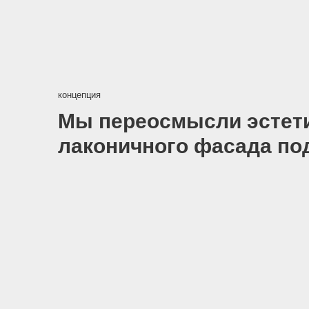
концепция
Мы переосмысли эстетику 
лаконичного фасада подчи
К
пе
т