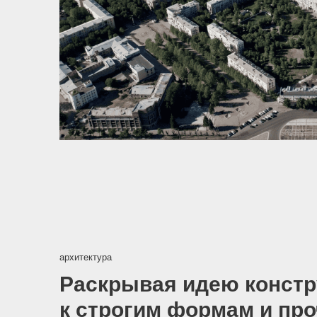
архитектура
Раскрывая идею конструкти
к строгим формам и прочн
обеспечивающим качество 
Стройный силуэт домов, куда органично вписаны
лоджии и декоративные корзины для кондиционеров,
подчеркнут вертикалями цветовых акцентов в декоре.
В вечернее время эффектный образ подчеркнет
архитектурная подсветка.