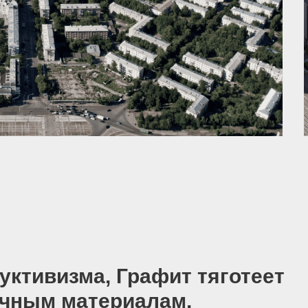
визма, Графит тяготеет
ым материалам,
на долгие годы.