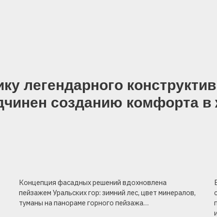
легендарного конструктивизма. 
нен созданию комфорта в жилых 
онцепция фасадных решений вдохновлена
Визуальная эсте
йзажем Уральских гор: зимний лес, цвет минералов,
стать строгому,
уманы на панораме горного пейзажа…
продолжает ист
и региона.