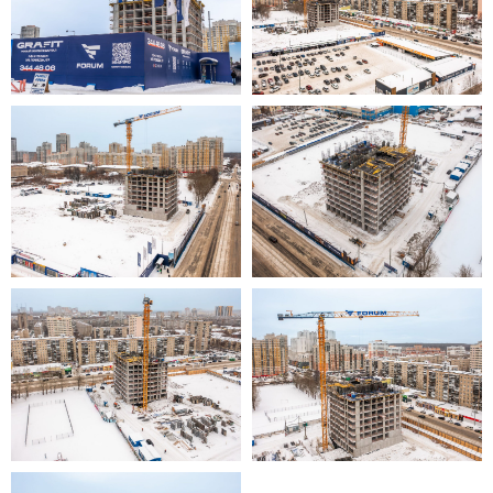
Cледите за новостями и ходом
строительства в
телеграм канале
Отдел продаж
Екатеринбург, ул. Победы, 57
пн-вс: 09:00-20:00
8 (343) 221-73-04