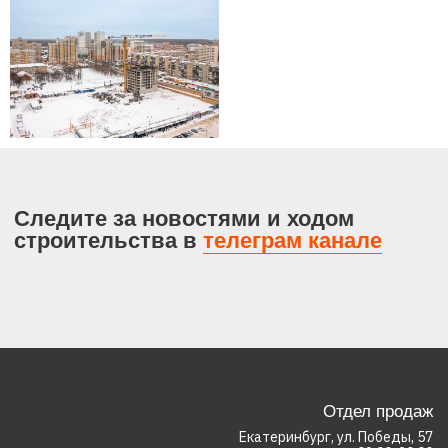
Оставьте заявку
+7
Нажимая на кнопку, вы соглашаетесь с
политикой
конфиденциальности
Согласие на получение рекламных рассылок и рекламных звонков
Отправить
Расположение
Комплекс
Архитектура
Галерея
Благоустройство
Условия покупки
Общественные
Сервисная компания
пространства