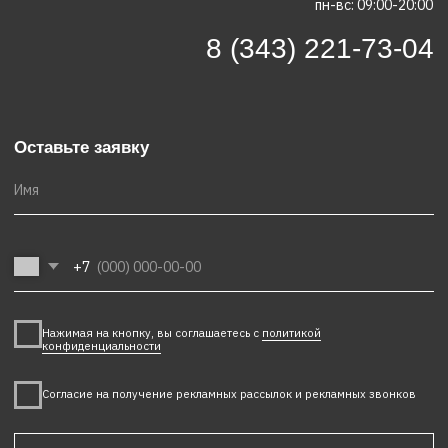
О Forum
Квартиры
Ход строительства
Контакты
Новый каталог квартир
ЖК "ГРАФИТ"
Материалы на сайте носят рекламно-информационный
характер и не являются публичной офертой. © 2026
Перейти в каталог
Форум
Политика обработки персональных данных
.
Политика использования файлов Cookie